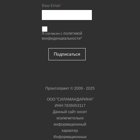
Ваш Email
политикой
Я согласен с
конфиденциальности*
Подписаться
Пронтопринт © 2009 - 2025
ООО "СИЛАМАНДАРИНА"
ИНН:7839453117
Данный сайт носит
исключительно
информационный
характер.
Информационные